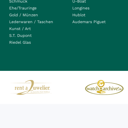
Schmuck
U-Boat
Ehe/Trauringe
Longines
Gold / Münzen
Hublot
Lederwaren / Taschen
Audemars Piguet
Kunst / Art
S.T. Dupont
Riedel Glas