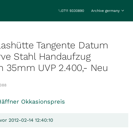
0711 9330890
Archive germany
ashütte Tangente Datum
rve Stahl Handaufzug
n 35mm UVP 2.400,- Neu
388
Häffner Okkasionspreis
vor 2012-02-14 12:40:10