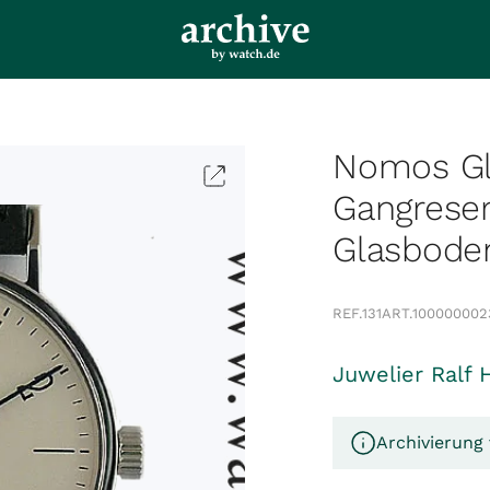
Nomos Gl
Gangrese
Glasbode
REF.
131
ART.
100000002
Juwelier Ralf 
Archivierung 