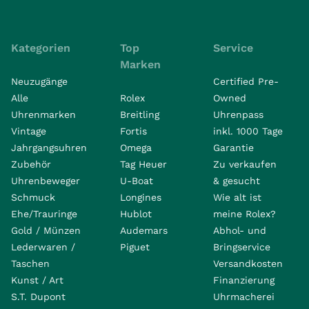
Kategorien
Top
Service
Marken
Neuzugänge
Certified Pre-
Alle
Rolex
Owned
Uhrenmarken
Breitling
Uhrenpass
Vintage
Fortis
inkl. 1000 Tage
Jahrgangsuhren
Omega
Garantie
Zubehör
Tag Heuer
Zu verkaufen
Uhrenbeweger
U-Boat
& gesucht
Schmuck
Longines
Wie alt ist
Ehe/Trauringe
Hublot
meine Rolex?
Gold / Münzen
Audemars
Abhol- und
Lederwaren /
Piguet
Bringservice
Taschen
Versandkosten
Kunst / Art
Finanzierung
S.T. Dupont
Uhrmacherei