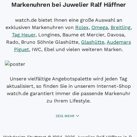
Markenuhren bei Juwelier Ralf Häffner
watch.de bietet Ihnen eine große Auswahl an
exklusiven Markenuhren von
Rolex
,
Omega
,
Breitling
,
Tag Heuer
, Longines, Baume et Mercier, Davosa,
Rado, Bruno Söhnle Glashütte,
Glashütte
,
Audemars
Piguet
, IWC, Ebel und vielen weiteren Marken.
Unsere vielfältige Angebotspalette wird jeden Tag
aktualisiert, so finden Sie in unserem Internet-Shop
watch.de garantiert immer die passende Markenuhr
zu Ihrem Lifestyle.
ZEIG MEHR
Webdesign Stuttgart
© 1994­–2026 Juwelier Ralf Häffner in D-