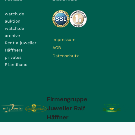
watch.de
auktion
watch.de
archive
Impressum
Rent a juwelier
AGB
Häffners
Datenschutz
privates
Pfandhaus
Firmengruppe
Juwelier Ralf
Häffner