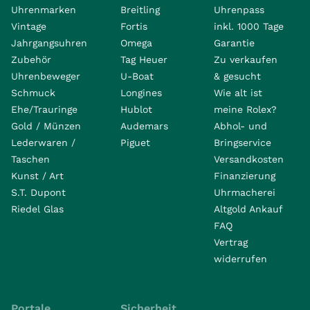
Uhrenmarken
Breitling
Uhrenpass
Vintage
Fortis
inkl. 1000 Tage
Jahrgangsuhren
Omega
Garantie
Zubehör
Tag Heuer
Zu verkaufen
Uhrenbeweger
U-Boat
& gesucht
Schmuck
Longines
Wie alt ist
Ehe/Trauringe
Hublot
meine Rolex?
Gold / Münzen
Audemars
Abhol- und
Lederwaren /
Piguet
Bringservice
Taschen
Versandkosten
Kunst / Art
Finanzierung
S.T. Dupont
Uhrmacherei
Riedel Glas
Altgold Ankauf
FAQ
Vertrag
widerrufen
Portale
Sicherheit