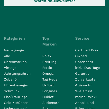
Watch.de-Newsletter
Kategorien
Top
Service
Marken
Neuzugänge
Certified Pre-
Alle
Rolex
Owned
Uhrenmarken
Breitling
Uhrenpass
Vintage
Fortis
inkl. 1000 Tage
Jahrgangsuhren
Omega
Garantie
Zubehör
Tag Heuer
Zu verkaufen
Uhrenbeweger
U-Boat
& gesucht
Schmuck
Longines
Wie alt ist
Ehe/Trauringe
Hublot
meine Rolex?
Gold / Münzen
Audemars
Abhol- und
Lederwaren /
Piguet
Bringservice