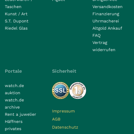
Taschen
Versandkosten
Kunst / Art
Finanzierung
S.T. Dupont
Uhrmacherei
Riedel Glas
Altgold Ankauf
FAQ
Vertrag
widerrufen
Portale
Sicherheit
watch.de
auktion
watch.de
archive
Impressum
Rent a juwelier
AGB
Häffners
Datenschutz
privates