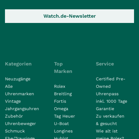
Watch.de-Newsletter
Kategorien
Top
Service
Marken
Neuzugänge
Certified Pre-
Alle
Rolex
Owned
Uhrenmarken
Breitling
Uhrenpass
Vintage
Fortis
inkl. 1000 Tage
Jahrgangsuhren
Omega
Garantie
Zubehör
Tag Heuer
Zu verkaufen
Uhrenbeweger
U-Boat
& gesucht
Schmuck
Longines
Wie alt ist
Ehe/Trauringe
Hublot
meine Rolex?