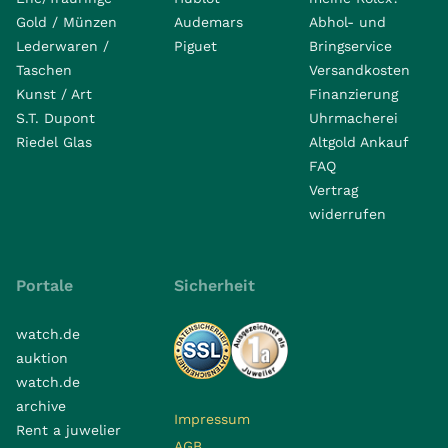
Gold / Münzen
Audemars
Abhol- und
Lederwaren /
Piguet
Bringservice
Taschen
Versandkosten
Kunst / Art
Finanzierung
S.T. Dupont
Uhrmacherei
Riedel Glas
Altgold Ankauf
FAQ
Vertrag
widerrufen
Portale
Sicherheit
watch.de
auktion
watch.de
archive
Impressum
Rent a juwelier
AGB