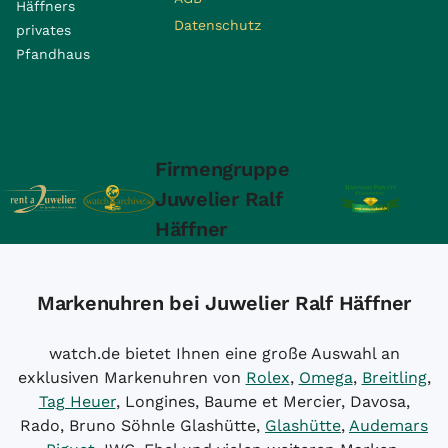
Häffners
Datenschutz
privates
Pfandhaus
Firmengruppe
Juwelier Ralf
Häffner
Markenuhren bei Juwelier Ralf Häffner
watch.de bietet Ihnen eine große Auswahl an
exklusiven Markenuhren von
Rolex
,
Omega
,
Breitling
,
Tag Heuer
, Longines, Baume et Mercier, Davosa,
Rado, Bruno Söhnle Glashütte,
Glashütte
,
Audemars