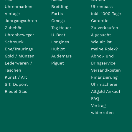
Uhrenmarken
Breitling
Uhrenpass
Vintage
Fortis
inkl. 1000 Tage
Jahrgangsuhren
Omega
Garantie
Zubehör
Tag Heuer
Zu verkaufen
Uhrenbeweger
U-Boat
& gesucht
Schmuck
Longines
Wie alt ist
Ehe/Trauringe
Hublot
meine Rolex?
Gold / Münzen
Audemars
Abhol- und
Lederwaren /
Piguet
Bringservice
Taschen
Versandkosten
Kunst / Art
Finanzierung
S.T. Dupont
Uhrmacherei
Riedel Glas
Altgold Ankauf
FAQ
Vertrag
widerrufen