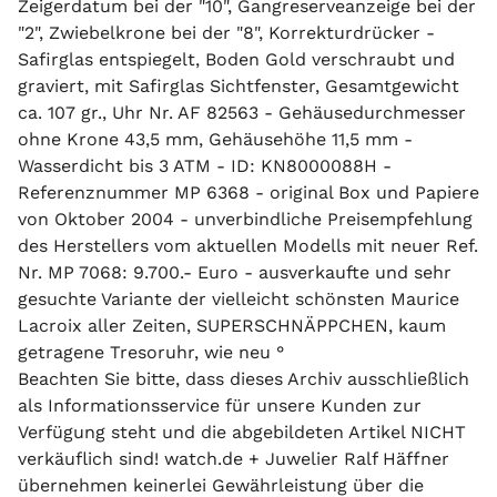
Zeigerdatum bei der "10", Gangreserveanzeige bei der
"2", Zwiebelkrone bei der "8", Korrekturdrücker -
Safirglas entspiegelt, Boden Gold verschraubt und
graviert, mit Safirglas Sichtfenster, Gesamtgewicht
ca. 107 gr., Uhr Nr. AF 82563 - Gehäusedurchmesser
ohne Krone 43,5 mm, Gehäusehöhe 11,5 mm -
Wasserdicht bis 3 ATM - ID: KN8000088H -
Referenznummer MP 6368 - original Box und Papiere
von Oktober 2004 - unverbindliche Preisempfehlung
des Herstellers vom aktuellen Modells mit neuer Ref.
Nr. MP 7068: 9.700.- Euro - ausverkaufte und sehr
gesuchte Variante der vielleicht schönsten Maurice
Lacroix aller Zeiten, SUPERSCHNÄPPCHEN, kaum
getragene Tresoruhr, wie neu °
Beachten Sie bitte, dass dieses Archiv ausschließlich
als Informationsservice für unsere Kunden zur
Verfügung steht und die abgebildeten Artikel NICHT
verkäuflich sind! watch.de + Juwelier Ralf Häffner
übernehmen keinerlei Gewährleistung über die