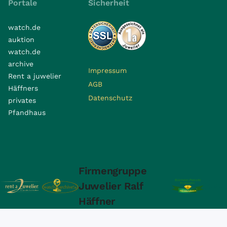
Portale
Sicherheit
watch.de
auktion
watch.de
archive
Impressum
Rent a juwelier
AGB
Häffners
Datenschutz
privates
Pfandhaus
Firmengruppe
Juwelier Ralf
Häffner