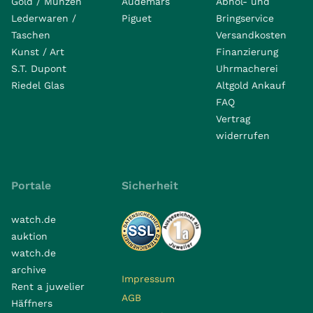
Gold / Münzen
Audemars
Abhol- und
Lederwaren /
Piguet
Bringservice
Taschen
Versandkosten
Kunst / Art
Finanzierung
S.T. Dupont
Uhrmacherei
Riedel Glas
Altgold Ankauf
FAQ
Vertrag
widerrufen
Portale
Sicherheit
watch.de
auktion
watch.de
archive
Impressum
Rent a juwelier
AGB
Häffners