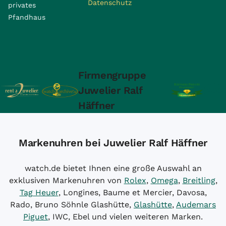
Datenschutz
privates
Pfandhaus
Firmengruppe
Juwelier Ralf
Häffner
Markenuhren bei Juwelier Ralf Häffner
watch.de bietet Ihnen eine große Auswahl an
exklusiven Markenuhren von
Rolex
,
Omega
,
Breitling
,
Tag Heuer
, Longines, Baume et Mercier, Davosa,
Rado, Bruno Söhnle Glashütte,
Glashütte
,
Audemars
Piguet
, IWC, Ebel und vielen weiteren Marken.