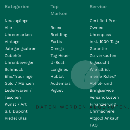
Kategorien
Top
Service
Marken
Neuzugänge
Certified Pre-
Alle
Rolex
Owned
Uhrenmarken
Breitling
Uhrenpass
Vintage
Fortis
inkl. 1000 Tage
Jahrgangsuhren
Omega
Garantie
Zubehör
Tag Heuer
Zu verkaufen
Uhrenbeweger
U-Boat
& gesucht
Schmuck
Longines
Wie alt ist
Ehe/Trauringe
Hublot
meine Rolex?
Gold / Münzen
Audemars
Abhol- und
Lederwaren /
Piguet
Bringservice
Taschen
Versandkosten
Kunst / Art
Finanzierung
DATEN WERDEN ABGERUFEN.
S.T. Dupont
Uhrmacherei
Riedel Glas
Altgold Ankauf
FAQ