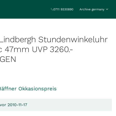
0711 9330890
Archive germany
Lindbergh Stundenwinkeluhr
c 47mm UVP 3260.-
AGEN
Häffner Okkasionspreis
vor 2010-11-17