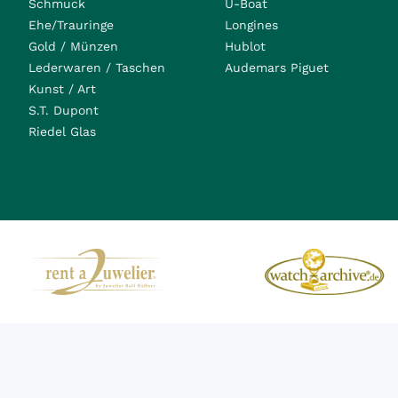
Schmuck
U-Boat
Ehe/Trauringe
Longines
Gold / Münzen
Hublot
Lederwaren / Taschen
Audemars Piguet
Kunst / Art
S.T. Dupont
Riedel Glas