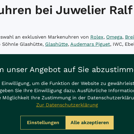
hren bei Juwelier Ralf
Auswahl an exklusiven Markenuhren von
Rolex
,
Omega
,
Brei
o Söhnle Glashütte,
Glashütte
,
Audemars Piguet
, IWC, Ebe
 unser Angebot auf Sie abzustim
wird jeden Tag aktualisiert, so finden Sie in unserem Int
 Einwilligung, um die Funktion der Website zu gewährlei
die passende Markenuhr zu Ihrem Lifestyle.
geben Sie Ihre Einwilligung dazu. Ausführliche Informati
ie Möglichkeit Ihre Zustimmung in der Datenschutzerklä
ZEIG MEHR
Zur Datenschutzerklärung
Einstellungen
Alle akzeptieren
elier Ralf Häffner in D-70173 Stuttgart-Mitte | Eberhardstraße 4