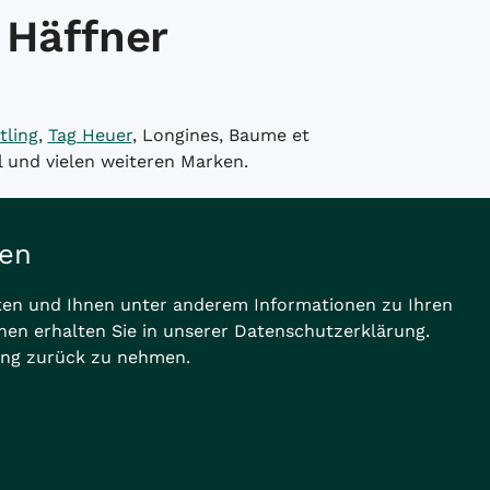
 Häffner
tling
,
Tag Heuer
, Longines, Baume et
l und vielen weiteren Marken.
men
ernet-Shop watch.de garantiert immer
sten und Ihnen unter anderem Informationen zu Ihren
onen erhalten Sie in unserer Datenschutzerklärung.
rung zurück zu nehmen.
a | eMail:
info@watch.de
|
Impressum