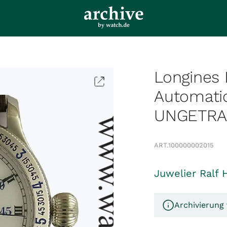
Longines 
Automati
UNGETR
ART.
100000002015
Juwelier Ralf 
Archivierung 