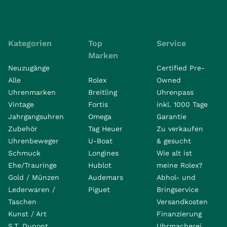
Kategorien
Top
Service
Marken
Neuzugänge
Certified Pre-
Alle
Rolex
Owned
Uhrenmarken
Breitling
Uhrenpass
Vintage
Fortis
inkl. 1000 Tage
Jahrgangsuhren
Omega
Garantie
Zubehör
Tag Heuer
Zu verkaufen
Uhrenbeweger
U-Boat
& gesucht
Schmuck
Longines
Wie alt ist
Ehe/Trauringe
Hublot
meine Rolex?
Gold / Münzen
Audemars
Abhol- und
Lederwaren /
Piguet
Bringservice
Taschen
Versandkosten
Kunst / Art
Finanzierung
S.T. Dupont
Uhrmacherei