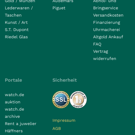
Gold / Münzen
Audemars
Abhol- und
Lederwaren /
Piguet
Bringservice
Taschen
Versandkosten
Kunst / Art
Finanzierung
S.T. Dupont
Uhrmacherei
Riedel Glas
Altgold Ankauf
FAQ
Vertrag
widerrufen
Portale
Sicherheit
watch.de
auktion
watch.de
archive
Impressum
Rent a juwelier
AGB
Häffners