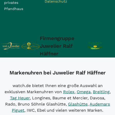
Datenschutz
privates
Pfandhaus
Firmengruppe
Juwelier Ralf
Häffner
Markenuhren bei Juwelier Ralf Häffner
watch.de bietet Ihnen eine große Auswahl an
exklusiven Markenuhren von
Rolex
,
Omega
,
Breitling
,
Tag Heuer
, Longines, Baume et Mercier, Davosa,
Rado, Bruno Söhnle Glashütte,
Glashütte
,
Audemars
Piguet
, IWC, Ebel und vielen weiteren Marken.