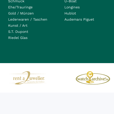
Schmuck
U-Boat
Ehe/Trauringe
Longines
Gold / Münzen
Hublot
Lederwaren / Taschen
Audemars Piguet
Kunst / Art
S.T. Dupont
Riedel Glas