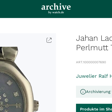
Jahan La
Perlmutt
ART.
100000007690
Juwelier Ralf 
Archivierung 
Produkte im Sh