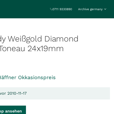
0711 9330890
Archive germany
dy Weißgold Diamond
 Toneau 24x19mm
Häffner Okkasionspreis
vor 2010-11-17
op ansehen