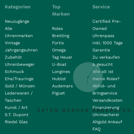
Kategorien
Top
Service
Marken
Neuzugänge
Certified Pre-
Alle
Rolex
Owned
Uhrenmarken
Breitling
Uhrenpass
Vintage
Fortis
inkl. 1000 Tage
Jahrgangsuhren
Omega
Garantie
Zubehör
Tag Heuer
Zu verkaufen
Uhrenbeweger
U-Boat
& gesucht
Schmuck
Longines
Wie alt ist
Ehe/Trauringe
Hublot
meine Rolex?
Gold / Münzen
Audemars
Abhol- und
Lederwaren /
Piguet
Bringservice
Taschen
Versandkosten
Kunst / Art
Finanzierung
DATEN WERDEN ABGERUFEN.
S.T. Dupont
Uhrmacherei
Riedel Glas
Altgold Ankauf
FAQ