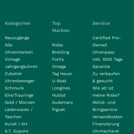
Kategorien
Top
Service
Marken
Neuzugänge
Certified Pre-
Alle
Rolex
Owned
Uhrenmarken
Breitling
Uhrenpass
Vintage
Fortis
inkl. 1000 Tage
Jahrgangsuhren
Omega
Garantie
Zubehör
Tag Heuer
Zu verkaufen
Uhrenbeweger
U-Boat
& gesucht
Schmuck
Longines
Wie alt ist
Ehe/Trauringe
Hublot
meine Rolex?
Gold / Münzen
Audemars
Abhol- und
Lederwaren /
Piguet
Bringservice
Taschen
Versandkosten
Kunst / Art
Finanzierung
S.T. Dupont
Uhrmacherei