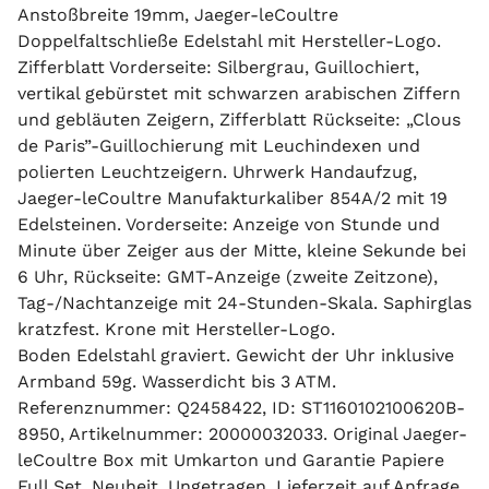
Anstoßbreite 19mm, Jaeger-leCoultre
Doppelfaltschließe Edelstahl mit Hersteller-Logo.
Zifferblatt Vorderseite: Silbergrau, Guillochiert,
vertikal gebürstet mit schwarzen arabischen Ziffern
und gebläuten Zeigern, Zifferblatt Rückseite: „Clous
de Paris”-Guillochierung mit Leuchindexen und
polierten Leuchtzeigern. Uhrwerk Handaufzug,
Jaeger-leCoultre Manufakturkaliber 854A/2 mit 19
Edelsteinen. Vorderseite: Anzeige von Stunde und
Minute über Zeiger aus der Mitte, kleine Sekunde bei
6 Uhr, Rückseite: GMT-Anzeige (zweite Zeitzone),
Tag-/Nachtanzeige mit 24-Stunden-Skala. Saphirglas
kratzfest. Krone mit Hersteller-Logo.
Boden Edelstahl graviert. Gewicht der Uhr inklusive
Armband 59g. Wasserdicht bis 3 ATM.
Referenznummer: Q2458422, ID: ST1160102100620B-
8950, Artikelnummer: 20000032033. Original Jaeger-
leCoultre Box mit Umkarton und Garantie Papiere
Full Set. Neuheit. Ungetragen. Lieferzeit auf Anfrage.