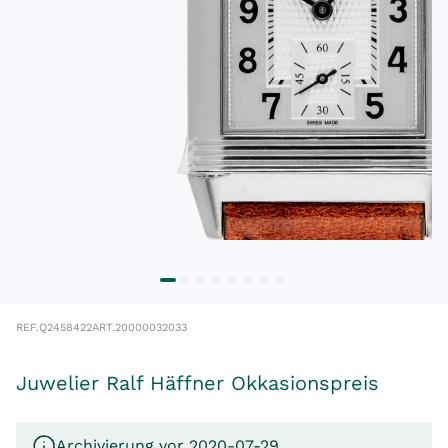
REF.
Q2458422
ART.
20000032033
Juwelier Ralf Häffner Okkasionspreis
Archivierung vor 2020-07-29