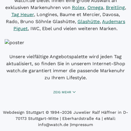
watch.de bietet Ihnen eine große Auswahl an
exklusiven Markenuhren von
Rolex
,
Omega
,
Breitling
,
Tag Heuer
, Longines, Baume et Mercier, Davosa,
Rado, Bruno Söhnle Glashütte,
Glashütte
,
Audemars
Piguet
, IWC, Ebel und vielen weiteren Marken.
Unsere vielfältige Angebotspalette wird jeden Tag
aktualisiert, so finden Sie in unserem Internet-Shop
watch.de garantiert immer die passende Markenuhr
zu Ihrem Lifestyle.
ZEIG MEHR
Webdesign Stuttgart
© 1994­–2026 Juwelier Ralf Häffner in D-
70173 Stuttgart-Mitte | Eberhardstraße 4a | eMail:
info@watch.de
|
Impressum