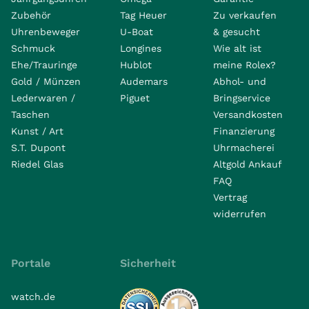
Zubehör
Tag Heuer
Zu verkaufen
Uhrenbeweger
U-Boat
& gesucht
Schmuck
Longines
Wie alt ist
Ehe/Trauringe
Hublot
meine Rolex?
Gold / Münzen
Audemars
Abhol- und
Lederwaren /
Piguet
Bringservice
Taschen
Versandkosten
Kunst / Art
Finanzierung
S.T. Dupont
Uhrmacherei
Riedel Glas
Altgold Ankauf
FAQ
Vertrag
widerrufen
Portale
Sicherheit
watch.de