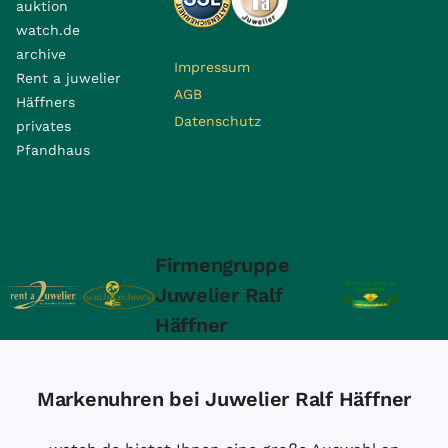
auktion
watch.de
archive
Impressum
Rent a juwelier
AGB
Häffners
Datenschutz
privates
Pfandhaus
Firmengruppe
Juwelier Ralf
Häffner
Markenuhren bei Juwelier Ralf Häffner