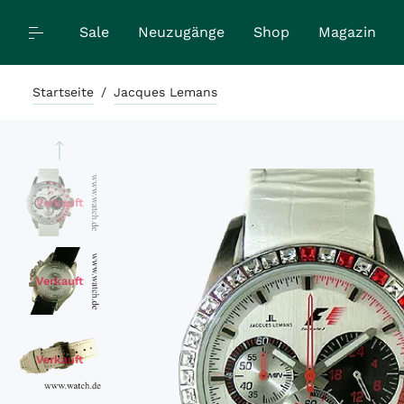
Sale
Neuzugänge
Shop
Magazin
Startseite
/
Jacques Lemans
Verkauft
Verkauft
Verkauft