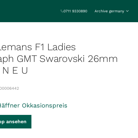
0711 9330890
Archive germany
Lemans F1 Ladies
aph GMT Swarovski 26mm
 N E U
00006442
Häffner Okkasionspreis
op ansehen