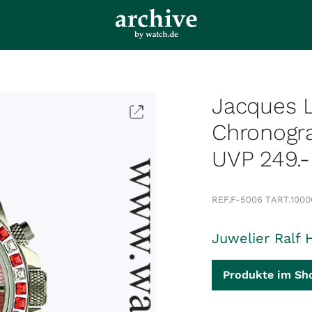
Jacques 
Chronogr
UVP 249.-
REF.
F-5006 T
ART.
1000
Juwelier Ralf 
Produkte im Sh