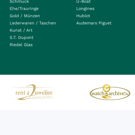
Schmuck
U-Boat
Ehe/Trauringe
Longines
Gold / Münzen
Hublot
Lederwaren / Taschen
Audemars Piguet
Kunst / Art
S.T. Dupont
Riedel Glas