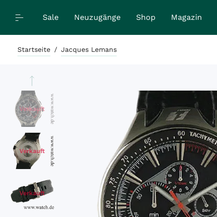
Sale
Neuzugänge
Shop
Magazin
Startseite
/
Jacques Lemans
Verkauft
Verkauft
Verkauft