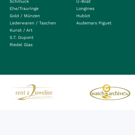
Schmuck
U-Boat
Ehe/Trauringe
Longines
Gold / Münzen
Hublot
Lederwaren / Taschen
Audemars Piguet
Kunst / Art
S.T. Dupont
Riedel Glas