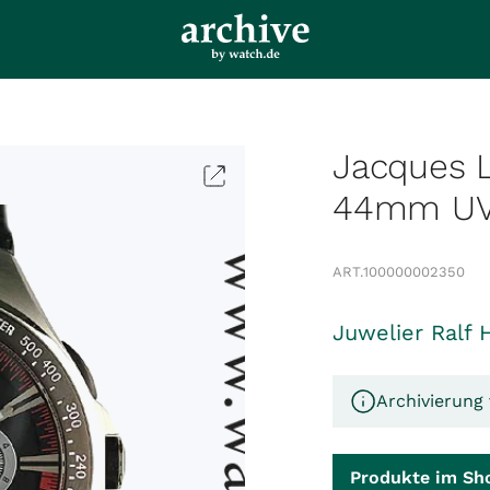
Jacques 
44mm UVP
ART.
100000002350
Juwelier Ralf 
Archivierung 
Produkte im Sh