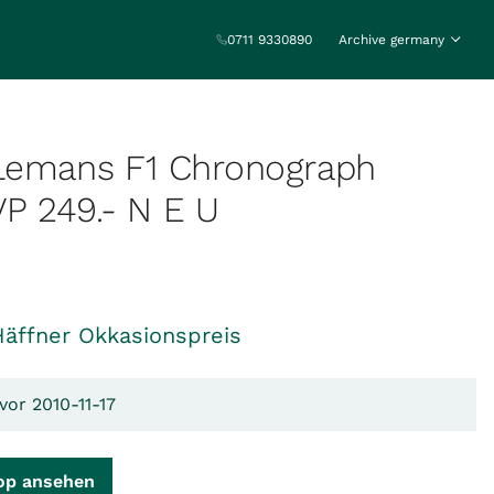
0711 9330890
Archive germany
Lemans F1 Chronograph
 249.- N E U
Häffner Okkasionspreis
vor 2010-11-17
op ansehen