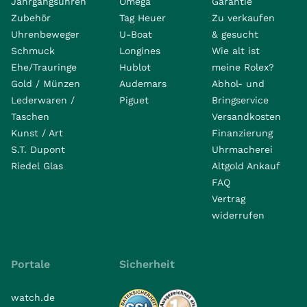
Jahrgangsuhren
Omega
Garantie
Zubehör
Tag Heuer
Zu verkaufen
Uhrenbeweger
U-Boat
& gesucht
Schmuck
Longines
Wie alt ist
Ehe/Trauringe
Hublot
meine Rolex?
Gold / Münzen
Audemars
Abhol- und
Lederwaren /
Piguet
Bringservice
Taschen
Versandkosten
Kunst / Art
Finanzierung
S.T. Dupont
Uhrmacherei
Riedel Glas
Altgold Ankauf
FAQ
Vertrag
widerrufen
Portale
Sicherheit
watch.de