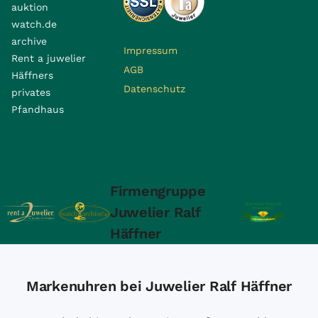
auktion
watch.de
archive
Impressum
Rent a juwelier
AGB
Häffners
Datenschutz
privates
Pfandhaus
Firmengruppe
Juwelier Ralf
Häffner
Markenuhren bei Juwelier Ralf Häffner