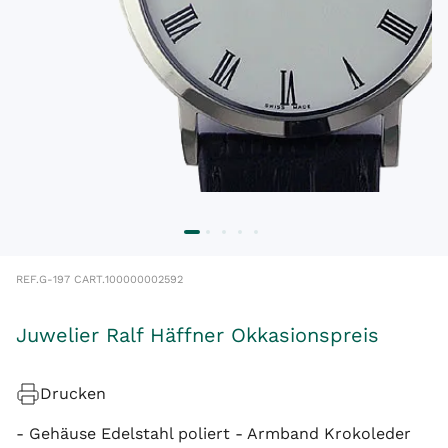
REF.
G-197 C
ART.
100000002592
Juwelier Ralf Häffner Okkasionspreis
Drucken
- Gehäuse Edelstahl poliert - Armband Krokoleder