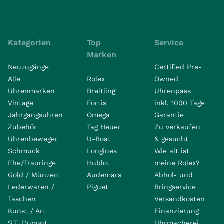
Kategorien
Top
Service
Marken
Neuzugänge
Certified Pre-
Alle
Rolex
Owned
Uhrenmarken
Breitling
Uhrenpass
Vintage
Fortis
inkl. 1000 Tage
Jahrgangsuhren
Omega
Garantie
Zubehör
Tag Heuer
Zu verkaufen
Uhrenbeweger
U-Boat
& gesucht
Schmuck
Longines
Wie alt ist
Ehe/Trauringe
Hublot
meine Rolex?
Gold / Münzen
Audemars
Abhol- und
Lederwaren /
Piguet
Bringservice
Taschen
Versandkosten
Kunst / Art
Finanzierung
S.T. Dupont
Uhrmacherei