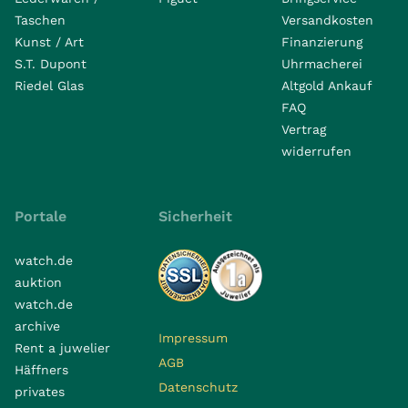
Taschen
Versandkosten
Kunst / Art
Finanzierung
S.T. Dupont
Uhrmacherei
Riedel Glas
Altgold Ankauf
FAQ
Vertrag
widerrufen
Portale
Sicherheit
watch.de
auktion
watch.de
archive
Impressum
Rent a juwelier
AGB
Häffners
Datenschutz
privates