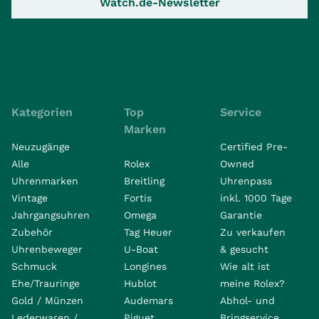
Watch.de-Newsletter
Kategorien
Top
Service
Marken
Neuzugänge
Certified Pre-
Alle
Rolex
Owned
Uhrenmarken
Breitling
Uhrenpass
Vintage
Fortis
inkl. 1000 Tage
Jahrgangsuhren
Omega
Garantie
Zubehör
Tag Heuer
Zu verkaufen
Uhrenbeweger
U-Boat
& gesucht
Schmuck
Longines
Wie alt ist
Ehe/Trauringe
Hublot
meine Rolex?
Gold / Münzen
Audemars
Abhol- und
Lederwaren /
Piguet
Bringservice