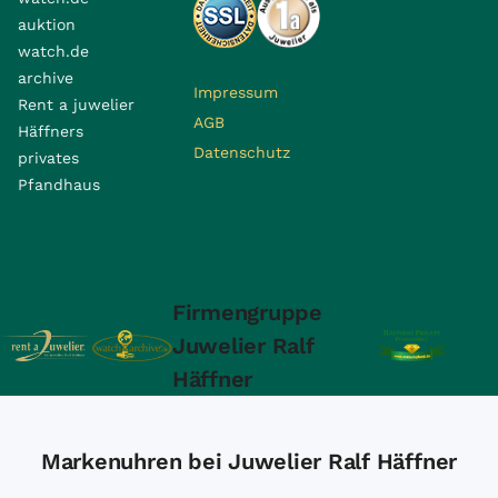
auktion
watch.de
archive
Impressum
Rent a juwelier
AGB
Häffners
Datenschutz
privates
Pfandhaus
Firmengruppe
Juwelier Ralf
Häffner
Markenuhren bei Juwelier Ralf Häffner