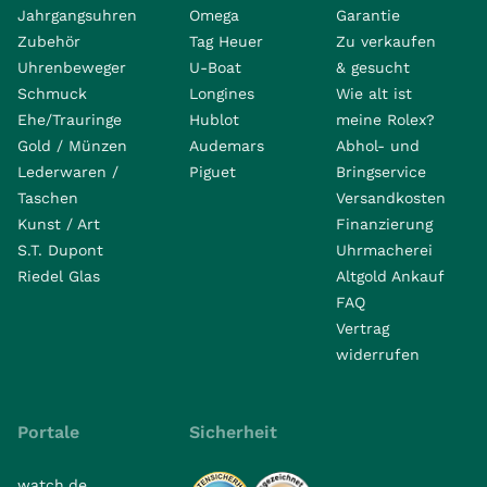
Jahrgangsuhren
Omega
Garantie
Zubehör
Tag Heuer
Zu verkaufen
Uhrenbeweger
U-Boat
& gesucht
Schmuck
Longines
Wie alt ist
Ehe/Trauringe
Hublot
meine Rolex?
Gold / Münzen
Audemars
Abhol- und
Lederwaren /
Piguet
Bringservice
Taschen
Versandkosten
Kunst / Art
Finanzierung
S.T. Dupont
Uhrmacherei
Riedel Glas
Altgold Ankauf
FAQ
Vertrag
widerrufen
Portale
Sicherheit
watch.de