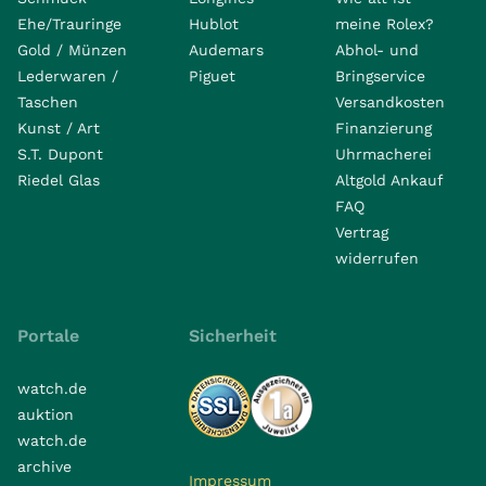
Ehe/Trauringe
Hublot
meine Rolex?
Gold / Münzen
Audemars
Abhol- und
Lederwaren /
Piguet
Bringservice
Taschen
Versandkosten
Kunst / Art
Finanzierung
S.T. Dupont
Uhrmacherei
Riedel Glas
Altgold Ankauf
FAQ
Vertrag
widerrufen
Portale
Sicherheit
watch.de
auktion
watch.de
archive
Impressum