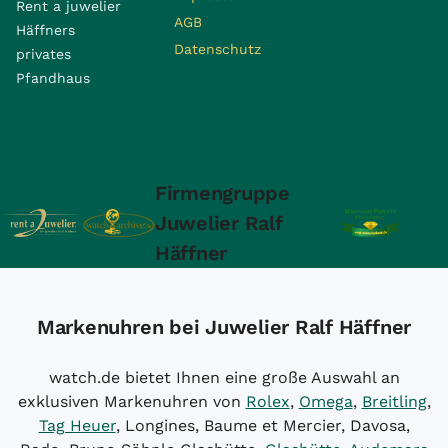
Rent a juwelier
AGB
Häffners
Datenschutz
privates
Pfandhaus
Firmengruppe
Juwelier Ralf
Häffner
Markenuhren bei Juwelier Ralf Häffner
watch.de bietet Ihnen eine große Auswahl an
exklusiven Markenuhren von
Rolex
,
Omega
,
Breitling
,
Tag Heuer
, Longines, Baume et Mercier, Davosa,