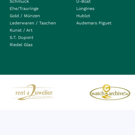
Schmuck
U-Boat
Ehe/Trauringe
Longines
Gold / Münzen
Hublot
Lederwaren / Taschen
Audemars Piguet
Kunst / Art
S.T. Dupont
Riedel Glas