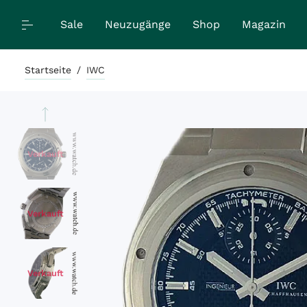
Sale
Neuzugänge
Shop
Magazin
Startseite
/
IWC
Verkauft
Verkauft
Verkauft