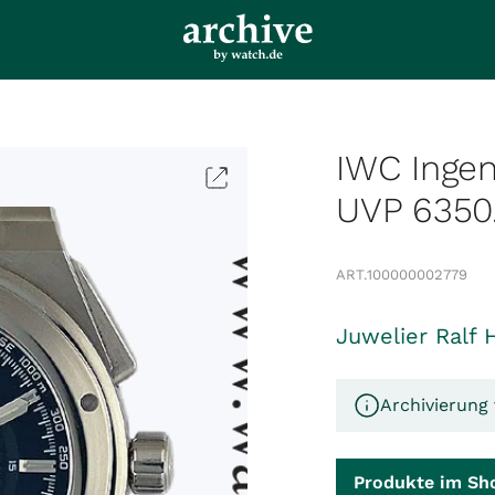
IWC Inge
UVP 6350
ART.
100000002779
Juwelier Ralf 
Archivierung 
Produkte im Sh