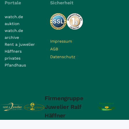
Portale
Sicherheit
watch.de
auktion
watch.de
archive
Impressum
Rent a juwelier
AGB
Häffners
Datenschutz
privates
Pfandhaus
Firmengruppe
Juwelier Ralf
Häffner