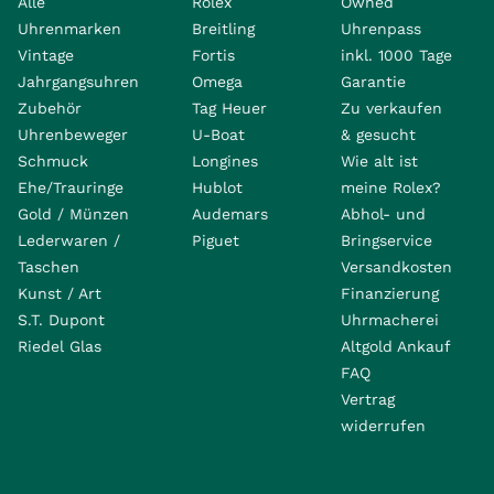
Alle
Rolex
Owned
Uhrenmarken
Breitling
Uhrenpass
Vintage
Fortis
inkl. 1000 Tage
Jahrgangsuhren
Omega
Garantie
Zubehör
Tag Heuer
Zu verkaufen
Uhrenbeweger
U-Boat
& gesucht
Schmuck
Longines
Wie alt ist
Ehe/Trauringe
Hublot
meine Rolex?
Gold / Münzen
Audemars
Abhol- und
Lederwaren /
Piguet
Bringservice
Taschen
Versandkosten
Kunst / Art
Finanzierung
S.T. Dupont
Uhrmacherei
Riedel Glas
Altgold Ankauf
FAQ
Vertrag
widerrufen