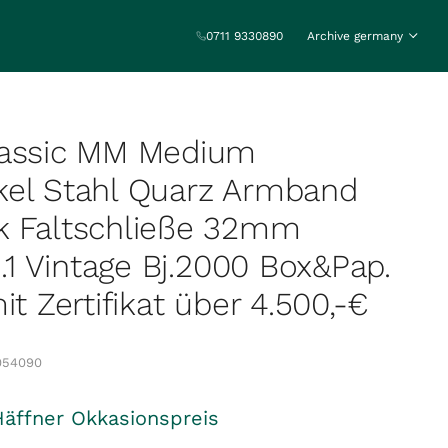
0711 9330890
Archive germany
lassic MM Medium
kel Stahl Quarz Armband
k Faltschließe 32mm
1.1 Vintage Bj.2000 Box&Pap.
it Zertifikat über 4.500,-€
054090
Häffner Okkasionspreis