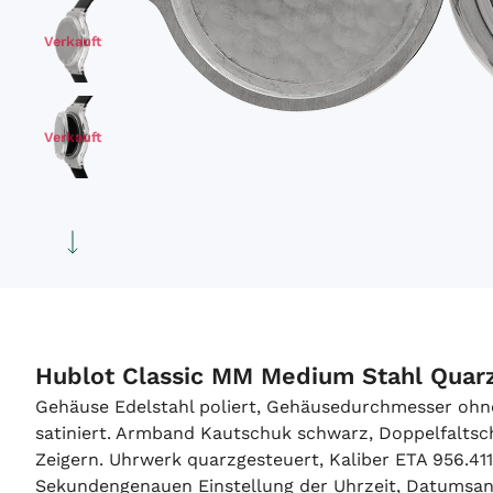
Verkauft
Verkauft
Verkauft
Verkauft
Hublot Classic MM Medium Stahl Quar
Gehäuse Edelstahl poliert, Gehäusedurchmesser ohne
Verkauft
satiniert. Armband Kautschuk schwarz, Doppelfaltschl
Zeigern. Uhrwerk quarzgesteuert, Kaliber ETA 956.41
Sekundengenauen Einstellung der Uhrzeit, Datumsanze