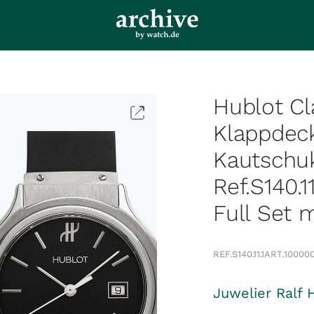
Hublot C
Klappdec
Kautschu
Ref.S140.1
Full Set m
REF.
S140.11.1
ART.
10000
Juwelier Ralf 