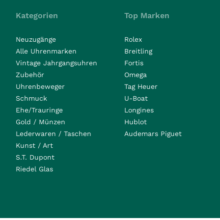
Kategorien
Top Marken
Neuzugänge
Rolex
Alle Uhrenmarken
Breitling
Vintage Jahrgangsuhren
Fortis
Zubehör
Omega
Uhrenbeweger
Tag Heuer
Schmuck
U-Boat
Ehe/Trauringe
Longines
Gold / Münzen
Hublot
Lederwaren / Taschen
Audemars Piguet
Kunst / Art
S.T. Dupont
Riedel Glas