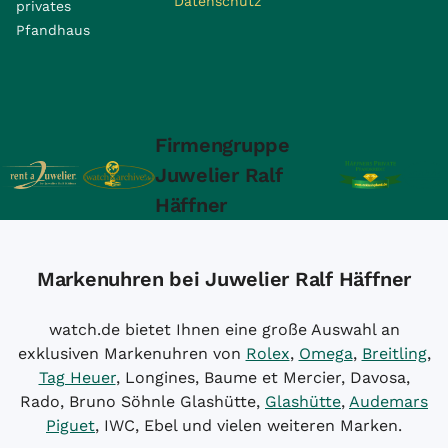
Datenschutz
privates
Pfandhaus
Firmengruppe
Juwelier Ralf
Häffner
Markenuhren bei Juwelier Ralf Häffner
watch.de bietet Ihnen eine große Auswahl an
exklusiven Markenuhren von
Rolex
,
Omega
,
Breitling
,
Tag Heuer
, Longines, Baume et Mercier, Davosa,
Rado, Bruno Söhnle Glashütte,
Glashütte
,
Audemars
Piguet
, IWC, Ebel und vielen weiteren Marken.