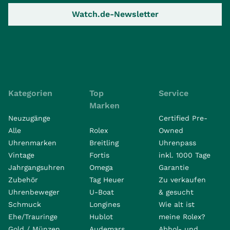
Watch.de-Newsletter
Kategorien
Top
Service
Marken
Neuzugänge
Certified Pre-
Alle
Rolex
Owned
Uhrenmarken
Breitling
Uhrenpass
Vintage
Fortis
inkl. 1000 Tage
Jahrgangsuhren
Omega
Garantie
Zubehör
Tag Heuer
Zu verkaufen
Uhrenbeweger
U-Boat
& gesucht
Schmuck
Longines
Wie alt ist
Ehe/Trauringe
Hublot
meine Rolex?
Gold / Münzen
Audemars
Abhol- und