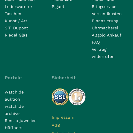
Lederwaren /
Piguet
Bringservice
Taschen
Versandkosten
Kunst / Art
Finanzierung
S.T. Dupont
Uhrmacherei
Riedel Glas
Altgold Ankauf
FAQ
Vertrag
widerrufen
Portale
Sicherheit
watch.de
auktion
watch.de
archive
Impressum
Rent a juwelier
AGB
Häffners