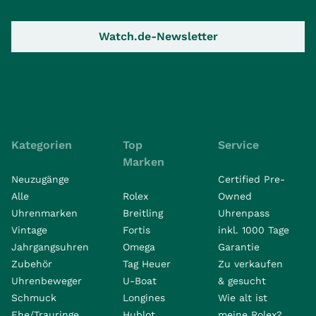
Watch.de-Newsletter
Kategorien
Top
Service
Marken
Neuzugänge
Certified Pre-
Alle
Rolex
Owned
Uhrenmarken
Breitling
Uhrenpass
Vintage
Fortis
inkl. 1000 Tage
Jahrgangsuhren
Omega
Garantie
Zubehör
Tag Heuer
Zu verkaufen
Uhrenbeweger
U-Boat
& gesucht
Schmuck
Longines
Wie alt ist
Ehe/Trauringe
Hublot
meine Rolex?