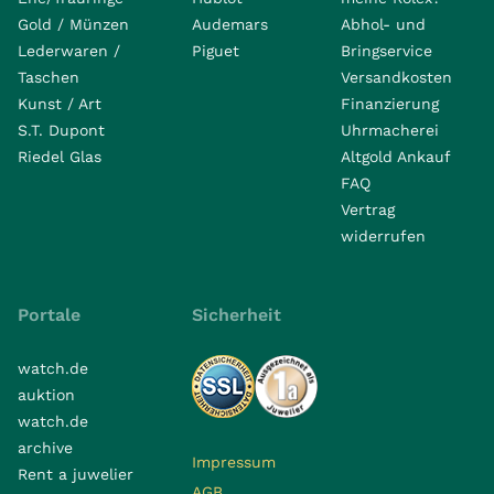
Gold / Münzen
Audemars
Abhol- und
Lederwaren /
Piguet
Bringservice
Taschen
Versandkosten
Kunst / Art
Finanzierung
S.T. Dupont
Uhrmacherei
Riedel Glas
Altgold Ankauf
FAQ
Vertrag
widerrufen
Portale
Sicherheit
watch.de
auktion
watch.de
archive
Impressum
Rent a juwelier
AGB