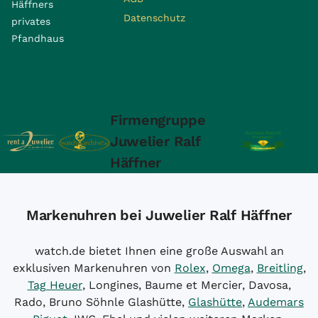
Häffners
Datenschutz
privates
Pfandhaus
Firmengruppe
Juwelier Ralf
Häffner
Markenuhren bei Juwelier Ralf Häffner
watch.de bietet Ihnen eine große Auswahl an
exklusiven Markenuhren von
Rolex
,
Omega
,
Breitling
,
Tag Heuer
, Longines, Baume et Mercier, Davosa,
Rado, Bruno Söhnle Glashütte,
Glashütte
,
Audemars