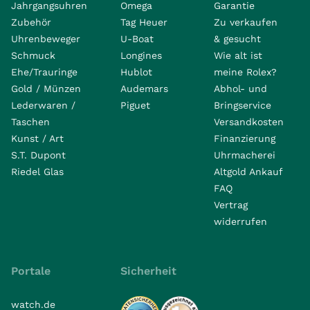
Jahrgangsuhren
Omega
Garantie
Zubehör
Tag Heuer
Zu verkaufen
Uhrenbeweger
U-Boat
& gesucht
Schmuck
Longines
Wie alt ist
Ehe/Trauringe
Hublot
meine Rolex?
Gold / Münzen
Audemars
Abhol- und
Lederwaren /
Piguet
Bringservice
Taschen
Versandkosten
Kunst / Art
Finanzierung
S.T. Dupont
Uhrmacherei
Riedel Glas
Altgold Ankauf
FAQ
Vertrag
widerrufen
Portale
Sicherheit
watch.de