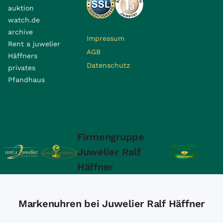
auktion
watch.de
archive
Impressum
Rent a juwelier
AGB
Häffners
Datenschutz
privates
Pfandhaus
Firmengruppe
Juwelier Ralf
Häffner
Markenuhren bei Juwelier Ralf Häffner