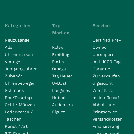
Kategorien
Top
Service
Marken
Neuzugänge
Certified Pre-
Alle
Rolex
Owned
Uhrenmarken
Breitling
Uhrenpass
Vintage
Fortis
inkl. 1000 Tage
Jahrgangsuhren
Omega
Garantie
Zubehör
Tag Heuer
Zu verkaufen
Uhrenbeweger
U-Boat
& gesucht
Schmuck
Longines
Wie alt ist
Ehe/Trauringe
Hublot
meine Rolex?
Gold / Münzen
Audemars
Abhol- und
Lederwaren /
Piguet
Bringservice
Taschen
Versandkosten
Kunst / Art
Finanzierung
S.T. Dupont
Uhrmacherei