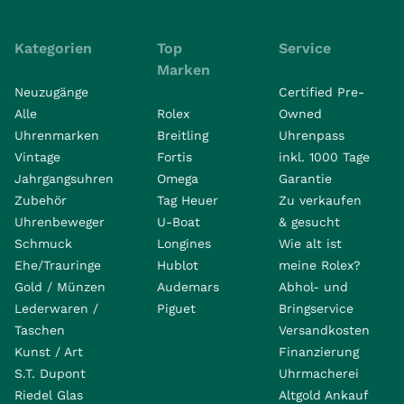
Kategorien
Top
Service
Marken
Neuzugänge
Certified Pre-
Alle
Rolex
Owned
Uhrenmarken
Breitling
Uhrenpass
Vintage
Fortis
inkl. 1000 Tage
Jahrgangsuhren
Omega
Garantie
Zubehör
Tag Heuer
Zu verkaufen
Uhrenbeweger
U-Boat
& gesucht
Schmuck
Longines
Wie alt ist
Ehe/Trauringe
Hublot
meine Rolex?
Gold / Münzen
Audemars
Abhol- und
Lederwaren /
Piguet
Bringservice
Taschen
Versandkosten
Kunst / Art
Finanzierung
S.T. Dupont
Uhrmacherei
Riedel Glas
Altgold Ankauf