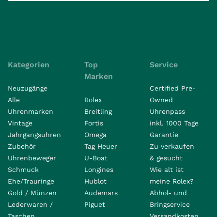
Kategorien
Top
Service
Marken
Neuzugänge
Certified Pre-
Alle
Rolex
Owned
Uhrenmarken
Breitling
Uhrenpass
Vintage
Fortis
inkl. 1000 Tage
Jahrgangsuhren
Omega
Garantie
Zubehör
Tag Heuer
Zu verkaufen
Uhrenbeweger
U-Boat
& gesucht
Schmuck
Longines
Wie alt ist
Ehe/Trauringe
Hublot
meine Rolex?
Gold / Münzen
Audemars
Abhol- und
Lederwaren /
Piguet
Bringservice
Taschen
Versandkosten