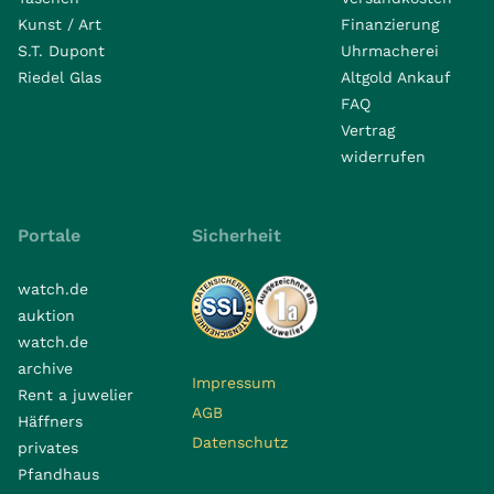
Kunst / Art
Finanzierung
S.T. Dupont
Uhrmacherei
Riedel Glas
Altgold Ankauf
FAQ
Vertrag
widerrufen
Portale
Sicherheit
watch.de
auktion
watch.de
archive
Impressum
Rent a juwelier
AGB
Häffners
Datenschutz
privates
Pfandhaus