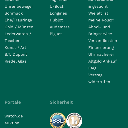
Uhrenbeweger
U-Boat
& gesucht
Schmuck
Longines
Wie alt ist
Ehe/Trauringe
Hublot
meine Rolex?
Gold / Münzen
Audemars
Abhol- und
Lederwaren /
Piguet
Bringservice
Taschen
Versandkosten
Kunst / Art
Finanzierung
S.T. Dupont
Uhrmacherei
Riedel Glas
Altgold Ankauf
FAQ
Vertrag
widerrufen
Portale
Sicherheit
watch.de
auktion