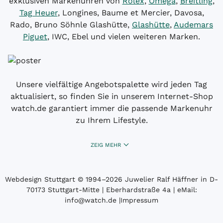
exklusiven Markenuhren von
Rolex
,
Omega
,
Breitling
,
Tag Heuer
, Longines, Baume et Mercier, Davosa,
Rado, Bruno Söhnle Glashütte,
Glashütte
,
Audemars
Piguet
, IWC, Ebel und vielen weiteren Marken.
Unsere vielfältige Angebotspalette wird jeden Tag
aktualisiert, so finden Sie in unserem Internet-Shop
watch.de garantiert immer die passende Markenuhr
zu Ihrem Lifestyle.
ZEIG MEHR
Webdesign Stuttgart
© 1994­–2026 Juwelier Ralf Häffner in D-
70173 Stuttgart-Mitte | Eberhardstraße 4a | eMail:
info@watch.de
|
Impressum