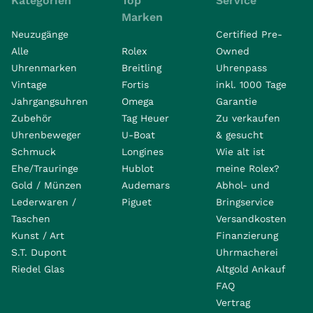
Kategorien
Top
Service
Marken
Neuzugänge
Certified Pre-
Alle
Rolex
Owned
Uhrenmarken
Breitling
Uhrenpass
Vintage
Fortis
inkl. 1000 Tage
Jahrgangsuhren
Omega
Garantie
Zubehör
Tag Heuer
Zu verkaufen
Uhrenbeweger
U-Boat
& gesucht
Schmuck
Longines
Wie alt ist
Ehe/Trauringe
Hublot
meine Rolex?
Gold / Münzen
Audemars
Abhol- und
Lederwaren /
Piguet
Bringservice
Taschen
Versandkosten
Kunst / Art
Finanzierung
S.T. Dupont
Uhrmacherei
Riedel Glas
Altgold Ankauf
FAQ
Vertrag