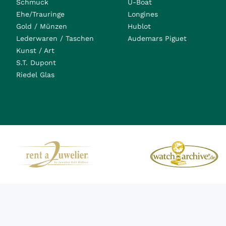
Schmuck
U-Boat
Ehe/Trauringe
Longines
Gold / Münzen
Hublot
Lederwaren / Taschen
Audemars Piguet
Kunst / Art
S.T. Dupont
Riedel Glas