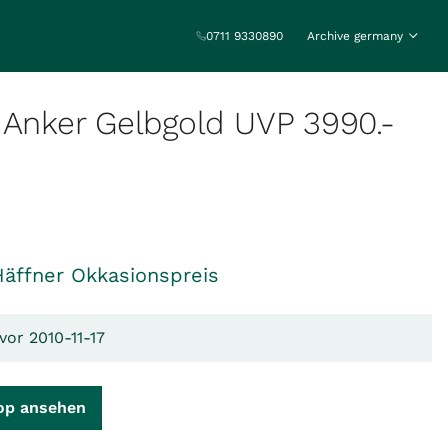
0711 9330890
Archive germany
 Anker Gelbgold UVP 3990.-
Häffner Okkasionspreis
vor 2010-11-17
op ansehen