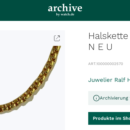
Halskette
N E U
ART.
100000002570
Juwelier Ralf 
Archivierung 
Produkte im Sh