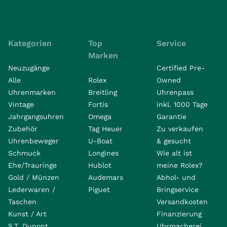
Kategorien
Top
Service
Marken
Neuzugänge
Certified Pre-
Alle
Rolex
Owned
Uhrenmarken
Breitling
Uhrenpass
Vintage
Fortis
inkl. 1000 Tage
Jahrgangsuhren
Omega
Garantie
Zubehör
Tag Heuer
Zu verkaufen
Uhrenbeweger
U-Boat
& gesucht
Schmuck
Longines
Wie alt ist
Ehe/Trauringe
Hublot
meine Rolex?
Gold / Münzen
Audemars
Abhol- und
Lederwaren /
Piguet
Bringservice
Taschen
Versandkosten
Kunst / Art
Finanzierung
S.T. Dupont
Uhrmacherei