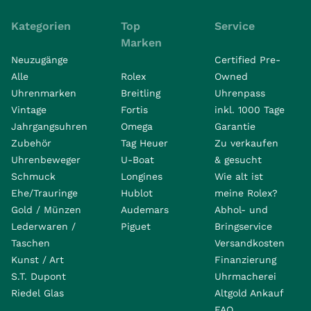
Kategorien
Top
Service
Marken
Neuzugänge
Certified Pre-
Alle
Rolex
Owned
Uhrenmarken
Breitling
Uhrenpass
Vintage
Fortis
inkl. 1000 Tage
Jahrgangsuhren
Omega
Garantie
Zubehör
Tag Heuer
Zu verkaufen
Uhrenbeweger
U-Boat
& gesucht
Schmuck
Longines
Wie alt ist
Ehe/Trauringe
Hublot
meine Rolex?
Gold / Münzen
Audemars
Abhol- und
Lederwaren /
Piguet
Bringservice
Taschen
Versandkosten
Kunst / Art
Finanzierung
S.T. Dupont
Uhrmacherei
Riedel Glas
Altgold Ankauf
FAQ