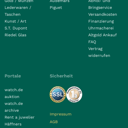
Gold / Münzen
Audemars
Abhol- und
Lederwaren /
Piguet
Bringservice
Taschen
Versandkosten
Kunst / Art
Finanzierung
S.T. Dupont
Uhrmacherei
Riedel Glas
Altgold Ankauf
FAQ
Vertrag
widerrufen
Portale
Sicherheit
watch.de
auktion
watch.de
archive
Impressum
Rent a juwelier
AGB
Häffners