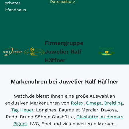
Datenschutz
privates
Pfandhaus
Firmengruppe
Juwelier Ralf
Häffner
Markenuhren bei Juwelier Ralf Häffner
watch.de bietet Ihnen eine große Auswahl an
exklusiven Markenuhren von
Rolex
,
Omega
,
Breitling
,
Tag Heuer
, Longines, Baume et Mercier, Davosa,
Rado, Bruno Söhnle Glashütte,
Glashütte
,
Audemars
Piguet
, IWC, Ebel und vielen weiteren Marken.