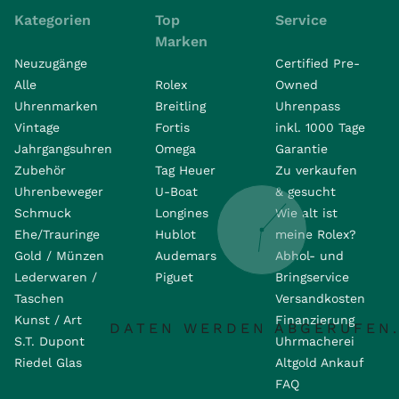
Kategorien
Top
Service
Marken
Neuzugänge
Certified Pre-
Alle
Rolex
Owned
Uhrenmarken
Breitling
Uhrenpass
Vintage
Fortis
inkl. 1000 Tage
Jahrgangsuhren
Omega
Garantie
Zubehör
Tag Heuer
Zu verkaufen
Uhrenbeweger
U-Boat
& gesucht
Schmuck
Longines
Wie alt ist
Ehe/Trauringe
Hublot
meine Rolex?
Gold / Münzen
Audemars
Abhol- und
Lederwaren /
Piguet
Bringservice
Taschen
Versandkosten
Kunst / Art
Finanzierung
DATEN WERDEN ABGERUFEN.
S.T. Dupont
Uhrmacherei
Riedel Glas
Altgold Ankauf
FAQ