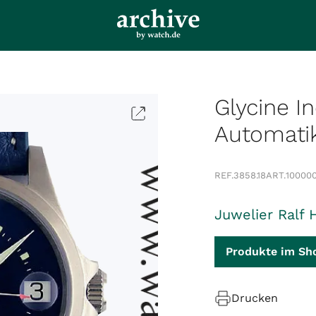
Glycine I
Automati
REF.
3858.18
ART.
10000
Juwelier Ralf 
Produkte im Sh
Drucken