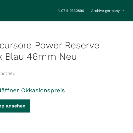
0711 9330890
Archive germany
ncursore Power Reserve
k Blau 46mm Neu
0002354
Häffner Okkasionspreis
op ansehen