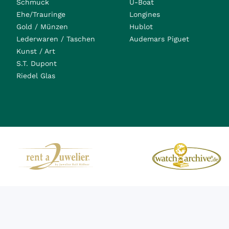
Schmuck
U-Boat
Ehe/Trauringe
Longines
Gold / Münzen
Hublot
Lederwaren / Taschen
Audemars Piguet
Kunst / Art
S.T. Dupont
Riedel Glas