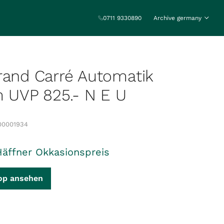
0711 9330890
Archive germany
rand Carré Automatik
UVP 825.- N E U
00001934
Häffner Okkasionspreis
op ansehen