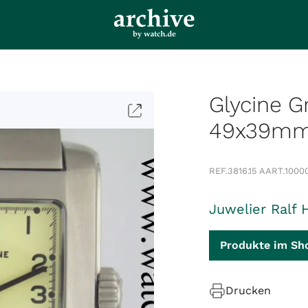
Glycine G
49x39mm 
REF.
3816.15 A
ART.
1000
Juwelier Ralf 
Produkte im Sh
Drucken