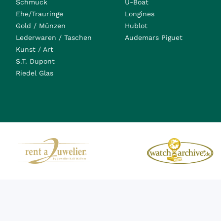
Schmuck
U-Boat
Ehe/Trauringe
Longines
Gold / Münzen
Hublot
Lederwaren / Taschen
Audemars Piguet
Kunst / Art
S.T. Dupont
Riedel Glas