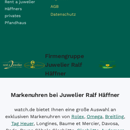
Rent a juwelier
AGB
Häffners
Datenschutz
privates
Pfandhaus
Firmengruppe
Juwelier Ralf
Häffner
Markenuhren bei Juwelier Ralf Häffner
watch.de bietet Ihnen eine große Auswahl an
exklusiven Markenuhren von
Rolex
,
Omega
,
Breitling
,
Tag Heuer
, Longines, Baume et Mercier, Davosa,