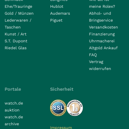
Ehe/Trauringe
Hublot
meine Rolex?
Gold / Münzen
Audemars
Abhol- und
Lederwaren /
Piguet
Bringservice
Taschen
Versandkosten
Kunst / Art
Finanzierung
S.T. Dupont
Uhrmacherei
Riedel Glas
Altgold Ankauf
FAQ
Vertrag
widerrufen
Portale
Sicherheit
watch.de
auktion
watch.de
archive
Impressum