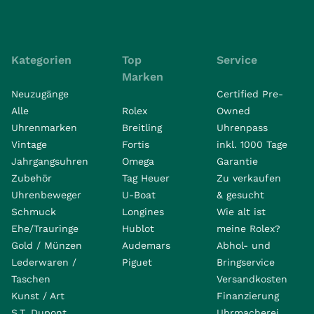
Kategorien
Top
Service
Marken
Neuzugänge
Certified Pre-
Alle
Rolex
Owned
Uhrenmarken
Breitling
Uhrenpass
Vintage
Fortis
inkl. 1000 Tage
Jahrgangsuhren
Omega
Garantie
Zubehör
Tag Heuer
Zu verkaufen
Uhrenbeweger
U-Boat
& gesucht
Schmuck
Longines
Wie alt ist
Ehe/Trauringe
Hublot
meine Rolex?
Gold / Münzen
Audemars
Abhol- und
Lederwaren /
Piguet
Bringservice
Taschen
Versandkosten
Kunst / Art
Finanzierung
S.T. Dupont
Uhrmacherei