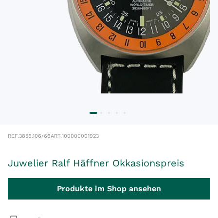
REF.
3856.106/66
ART.
100000001923
Juwelier Ralf Häffner Okkasionspreis
Produkte im Shop ansehen