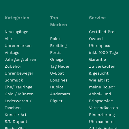
Kategorien
Top
Service
Marken
Neuzugänge
Certified Pre-
Alle
Rolex
Owned
Uhrenmarken
Breitling
Uhrenpass
Vintage
Fortis
inkl. 1000 Tage
Jahrgangsuhren
Omega
Garantie
Zubehör
Tag Heuer
Zu verkaufen
Uhrenbeweger
U-Boat
& gesucht
Schmuck
Longines
Wie alt ist
Ehe/Trauringe
Hublot
meine Rolex?
Gold / Münzen
Audemars
Abhol- und
Lederwaren /
Piguet
Bringservice
Taschen
Versandkosten
Kunst / Art
Finanzierung
S.T. Dupont
Uhrmacherei
Riedel Glas
Altgold Ankauf