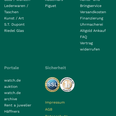
Lederwaren /
Piguet
Bringservice
Taschen
Versandkosten
Kunst / Art
Finanzierung
S.T. Dupont
Uhrmacherei
Riedel Glas
Altgold Ankauf
FAQ
Vertrag
widerrufen
Portale
Sicherheit
watch.de
auktion
watch.de
archive
Impressum
Rent a juwelier
AGB
Häffners