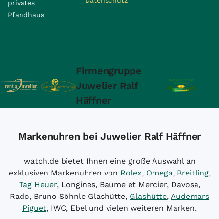
Datenschutz
privates
Pfandhaus
Firmengruppe
Juwelier Ralf
Häffner
Markenuhren bei Juwelier Ralf Häffner
watch.de bietet Ihnen eine große Auswahl an
exklusiven Markenuhren von
Rolex
,
Omega
,
Breitling
,
Tag Heuer
, Longines, Baume et Mercier, Davosa,
Rado, Bruno Söhnle Glashütte,
Glashütte
,
Audemars
Piguet
, IWC, Ebel und vielen weiteren Marken.