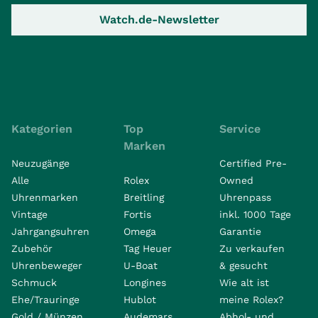
Watch.de-Newsletter
Kategorien
Top
Service
Marken
Neuzugänge
Certified Pre-
Alle
Rolex
Owned
Uhrenmarken
Breitling
Uhrenpass
Vintage
Fortis
inkl. 1000 Tage
Jahrgangsuhren
Omega
Garantie
Zubehör
Tag Heuer
Zu verkaufen
Uhrenbeweger
U-Boat
& gesucht
Schmuck
Longines
Wie alt ist
Ehe/Trauringe
Hublot
meine Rolex?
Gold / Münzen
Audemars
Abhol- und