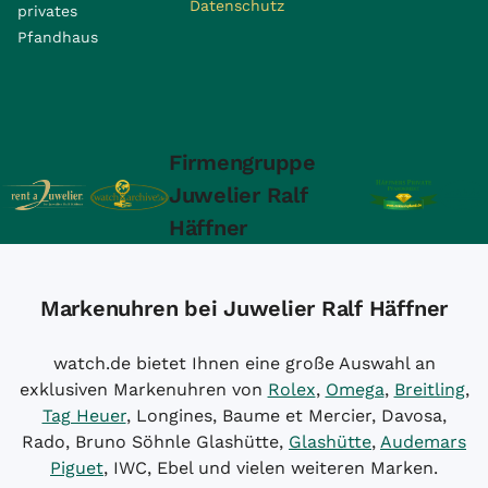
Datenschutz
privates
Pfandhaus
Firmengruppe
Juwelier Ralf
Häffner
Markenuhren bei Juwelier Ralf Häffner
watch.de bietet Ihnen eine große Auswahl an
exklusiven Markenuhren von
Rolex
,
Omega
,
Breitling
,
Tag Heuer
, Longines, Baume et Mercier, Davosa,
Rado, Bruno Söhnle Glashütte,
Glashütte
,
Audemars
Piguet
, IWC, Ebel und vielen weiteren Marken.