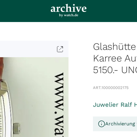
Glashütte
Karree A
5150.- U
ART.
100000002175
Juwelier Ralf 
Archivierung 