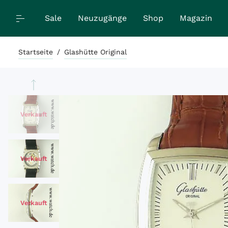
Sale
Neuzugänge
Shop
Magazin
Startseite
/
Glashütte Original
Verkauft
Verkauft
Verkauft