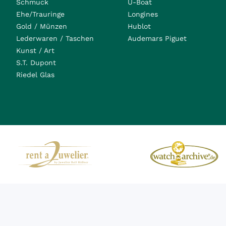
Schmuck
U-Boat
Ehe/Trauringe
Longines
Gold / Münzen
Hublot
Lederwaren / Taschen
Audemars Piguet
Kunst / Art
S.T. Dupont
Riedel Glas