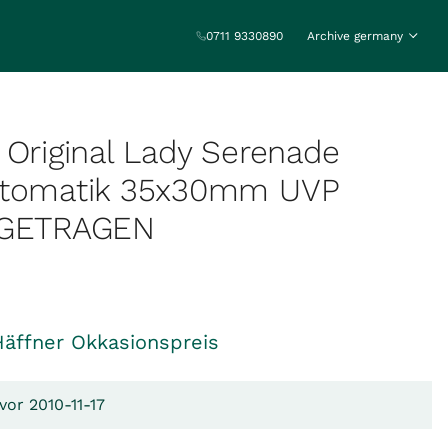
0711 9330890
Archive germany
 Original Lady Serenade
utomatik 35x30mm UVP
NGETRAGEN
Häffner Okkasionspreis
vor 2010-11-17