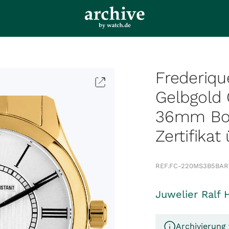
Frederiqu
Gelbgold
36mm Box
Zertifikat
REF.
FC-220MS3B5B
AR
Juwelier Ralf 
Archivierung