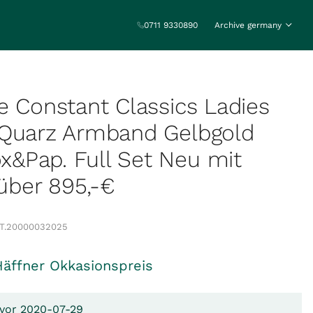
0711 9330890
Archive germany
e Constant Classics Ladies
 Quarz Armband Gelbgold
&Pap. Full Set Neu mit
 über 895,-€
T.
20000032025
Häffner Okkasionspreis
 vor 2020-07-29