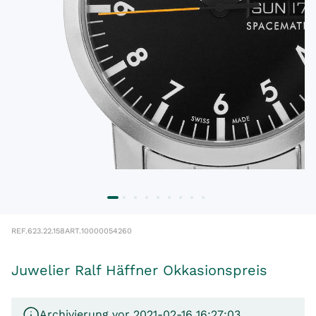
REF.
623.22.158
ART.
10000054260
Juwelier Ralf Häffner Okkasionspreis
Archivierung vor 2021-02-16 16:27:03