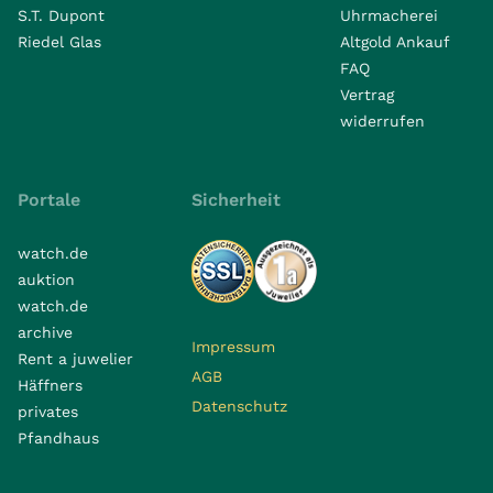
S.T. Dupont
Uhrmacherei
Riedel Glas
Altgold Ankauf
FAQ
Vertrag
widerrufen
Portale
Sicherheit
watch.de
auktion
watch.de
archive
Impressum
Rent a juwelier
AGB
Häffners
Datenschutz
privates
Pfandhaus