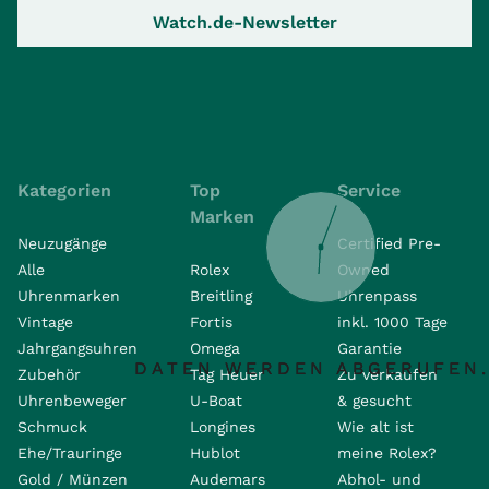
Watch.de-Newsletter
Kategorien
Top
Service
Marken
Neuzugänge
Certified Pre-
Alle
Rolex
Owned
Uhrenmarken
Breitling
Uhrenpass
Vintage
Fortis
inkl. 1000 Tage
Jahrgangsuhren
Omega
Garantie
DATEN WERDEN ABGERUFEN.
DATEN WERDEN ABGERUFEN.
DATEN WERDEN ABGERUFEN.
Zubehör
Tag Heuer
Zu verkaufen
Uhrenbeweger
U-Boat
& gesucht
Schmuck
Longines
Wie alt ist
Ehe/Trauringe
Hublot
meine Rolex?
Gold / Münzen
Audemars
Abhol- und