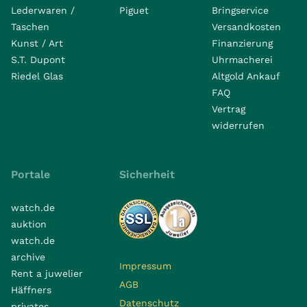
Lederwaren /
Piguet
Bringservice
Taschen
Versandkosten
Kunst / Art
Finanzierung
S.T. Dupont
Uhrmacherei
Riedel Glas
Altgold Ankauf
FAQ
Vertrag
widerrufen
Portale
Sicherheit
watch.de
auktion
watch.de
archive
Impressum
Rent a juwelier
AGB
Häffners
Datenschutz
privates