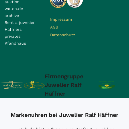
auktion
watch.de
archive
Impressum
Rent a juwelier
AGB
Häffners
Datenschutz
privates
Pfandhaus
Firmengruppe
Juwelier Ralf
Häffner
Markenuhren bei Juwelier Ralf Häffner