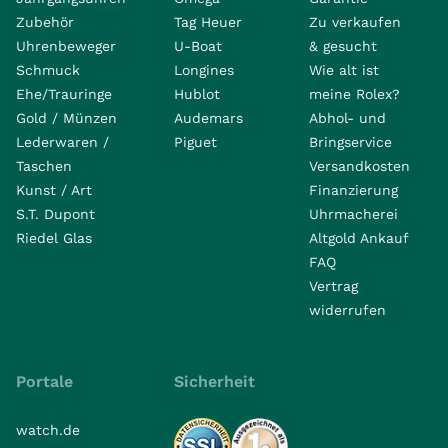
Zubehör
Tag Heuer
Zu verkaufen
Uhrenbeweger
U-Boat
& gesucht
Schmuck
Longines
Wie alt ist
Ehe/Trauringe
Hublot
meine Rolex?
Gold / Münzen
Audemars
Abhol- und
Lederwaren /
Piguet
Bringservice
Taschen
Versandkosten
Kunst / Art
Finanzierung
S.T. Dupont
Uhrmacherei
Riedel Glas
Altgold Ankauf
FAQ
Vertrag
widerrufen
Portale
Sicherheit
watch.de