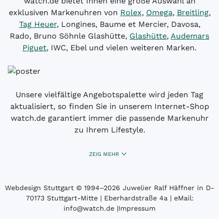
watch.de bietet Ihnen eine große Auswahl an
exklusiven Markenuhren von
Rolex
,
Omega
,
Breitling
,
Tag Heuer
, Longines, Baume et Mercier, Davosa,
Rado, Bruno Söhnle Glashütte,
Glashütte
,
Audemars
Piguet
, IWC, Ebel und vielen weiteren Marken.
Unsere vielfältige Angebotspalette wird jeden Tag
aktualisiert, so finden Sie in unserem Internet-Shop
watch.de garantiert immer die passende Markenuhr
zu Ihrem Lifestyle.
ZEIG MEHR
Webdesign Stuttgart
© 1994­–2026 Juwelier Ralf Häffner in D-
70173 Stuttgart-Mitte | Eberhardstraße 4a | eMail:
info@watch.de
|
Impressum